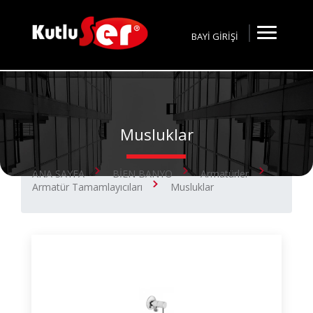
BAYİ GİRİŞİ
Musluklar
ANA SAYFA
BİEN BANYO
Armatürler
Armatür Tamamlayıcıları
Musluklar