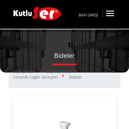
BAYİ GİRİŞİ
Bideler
ANA SAYFA
BİEN BANYO
Seramik Sağlık Gereçleri
Bideler