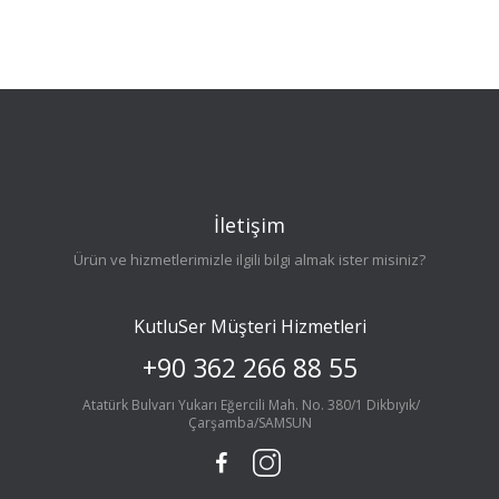
İletişim
Ürün ve hizmetlerimizle ilgili bilgi almak ister misiniz?
KutluSer Müşteri Hizmetleri
+90 362 266 88 55
Atatürk Bulvarı Yukarı Eğercili Mah. No. 380/1 Dikbıyık/
Çarşamba/SAMSUN