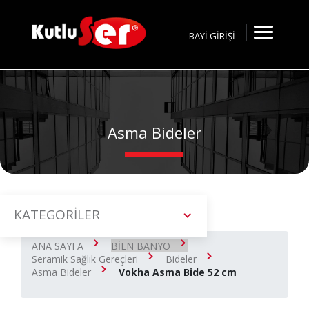
BAYİ GİRİŞİ
Asma Bideler
KATEGORİLER
ANA SAYFA
BİEN BANYO
Seramik Sağlık Gereçleri
Bideler
Asma Bideler
Vokha Asma Bide 52 cm