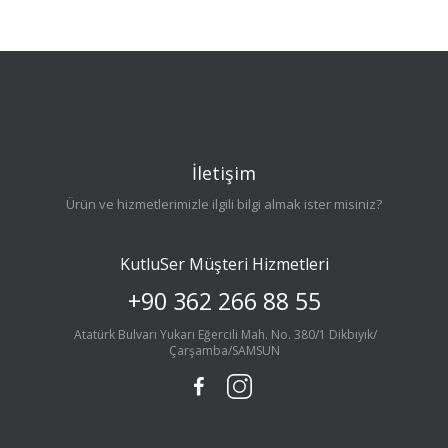
İletişim
Ürün ve hizmetlerimizle ilgili bilgi almak ister misiniz?
KutluSer Müşteri Hizmetleri
+90 362 266 88 55
Atatürk Bulvarı Yukarı Eğercili Mah. No. 380/1 Dikbıyık/
Çarşamba/SAMSUN