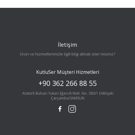
İletişim
Ürün ve hizmetlerimizle ilgili bilgi almak ister misiniz?
KutluSer Müşteri Hizmetleri
+90 362 266 88 55
Atatürk Bulvarı Yukarı Eğercili Mah. No. 380/1 Dikbıyık/
Çarşamba/SAMSUN