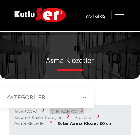
BAYİ GİRİŞİ
Asma Klozetler
KATEGORİLER
ANA SAYFA
QUA BANYO
Seramik Sağlık Gereçleri
Klozetler
Asma Klozetler
Solar Asma Klozet 60 cm