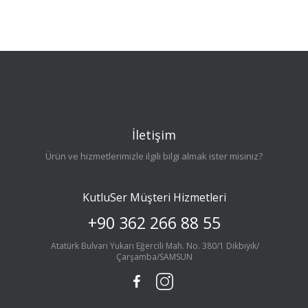
İletişim
Ürün ve hizmetlerimizle ilgili bilgi almak ister misiniz?
KutluSer Müşteri Hizmetleri
+90 362 266 88 55
Atatürk Bulvarı Yukarı Eğercili Mah. No. 380/1 Dikbıyık/
Çarşamba/SAMSUN