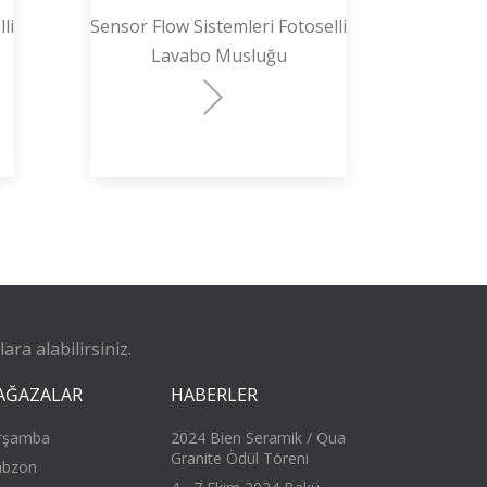
li
Sensor Flow Sistemleri Fotoselli
Sensor 
Lavabo Musluğu
Yükse
ra alabilirsiniz.
AĞAZALAR
HABERLER
rşamba
2024 Bien Seramik / Qua
Granite Ödül Töreni
abzon