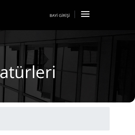
BAYİ GİRİŞİ
türleri