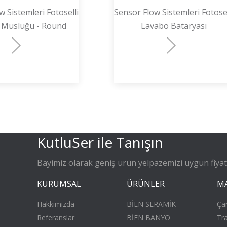
 Sistemleri Fotoselli
Sensor Flow Sistemleri Fotosel
 Musluğu - Round
Lavabo Bataryası
KutluSer ile Tanışın
Bayimiz olarak geniş ürün yelpazemizi uygun fiyatla
KURUMSAL
ÜRÜNLER
M
Hakkımızda
BİEN SERAMİK
Ça
Referanslar
BİEN BANYO
Tr