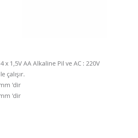
4 x 1,5V AA Alkaline Pil ve AC : 220V
le çalışır.
mm 'dir
 mm 'dir