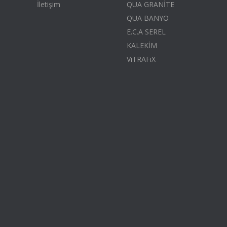
İletişim
QUA GRANİTE
QUA BANYO
E.C.A SEREL
KALEKİM
ViTRAFiX