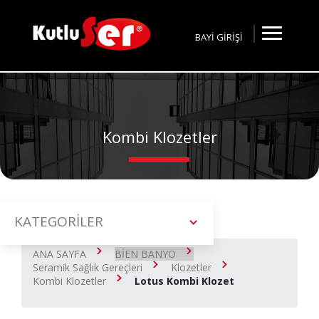
BAYİ GİRİŞİ
Kombi Klozetler
KATEGORİLER
ANA SAYFA
BİEN BANYO
Seramik Sağlık Gereçleri
Klozetler
Kombi Klozetler
Lotus Kombi Klozet