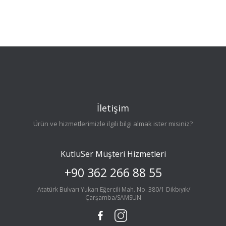
İletişim
Ürün ve hizmetlerimizle ilgili bilgi almak ister misiniz?
KutluSer Müşteri Hizmetleri
+90 362 266 88 55
Atatürk Bulvarı Yukarı Eğercili Mah. No. 380/1 Dikbıyık/
Çarşamba/SAMSUN