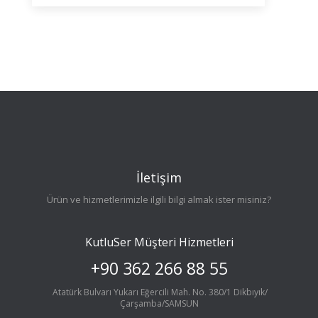
İletişim
Ürün ve hizmetlerimizle ilgili bilgi almak ister misiniz?
KutluSer Müşteri Hizmetleri
+90 362 266 88 55
Atatürk Bulvarı Yukarı Eğercili Mah. No. 380/1 Dikbıyık/
Çarşamba/SAMSUN