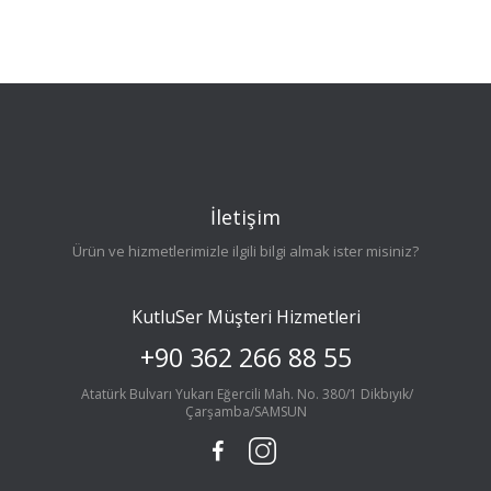
İletişim
Ürün ve hizmetlerimizle ilgili bilgi almak ister misiniz?
KutluSer Müşteri Hizmetleri
+90 362 266 88 55
Atatürk Bulvarı Yukarı Eğercili Mah. No. 380/1 Dikbıyık/
Çarşamba/SAMSUN