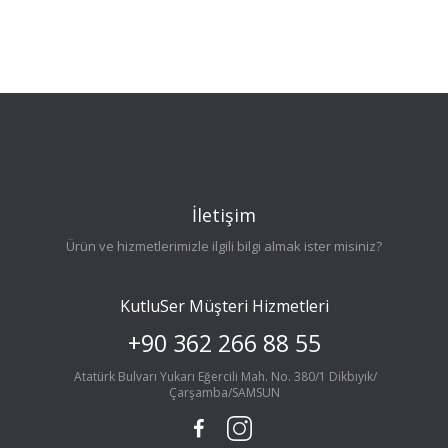
İletişim
Ürün ve hizmetlerimizle ilgili bilgi almak ister misiniz?
KutluSer Müşteri Hizmetleri
+90 362 266 88 55
Atatürk Bulvarı Yukarı Eğercili Mah. No. 380/1 Dikbıyık/
Çarşamba/SAMSUN