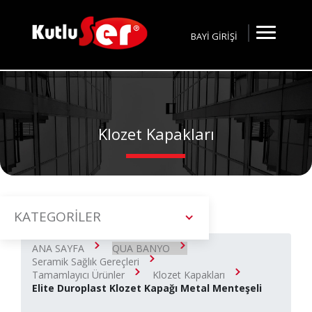
BAYİ GİRİŞİ
Klozet Kapakları
KATEGORİLER
ANA SAYFA
QUA BANYO
Seramik Sağlık Gereçleri
Tamamlayıcı Ürünler
Klozet Kapakları
Elite Duroplast Klozet Kapağı Metal Menteşeli