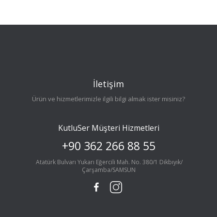
İletişim
Ürün ve hizmetlerimizle ilgili bilgi almak ister misiniz?
KutluSer Müşteri Hizmetleri
+90 362 266 88 55
Atatürk Bulvarı Yukarı Eğercili Mah. No. 380/1 Dikbıyık/
Çarşamba/SAMSUN