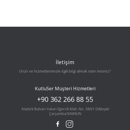
İletişim
Ürün ve hizmetlerimizle ilgili bilgi almak ister misiniz?
KutluSer Müşteri Hizmetleri
+90 362 266 88 55
Atatürk Bulvarı Yukarı Eğercili Mah. No. 380/1 Dikbıyık/
Çarşamba/SAMSUN