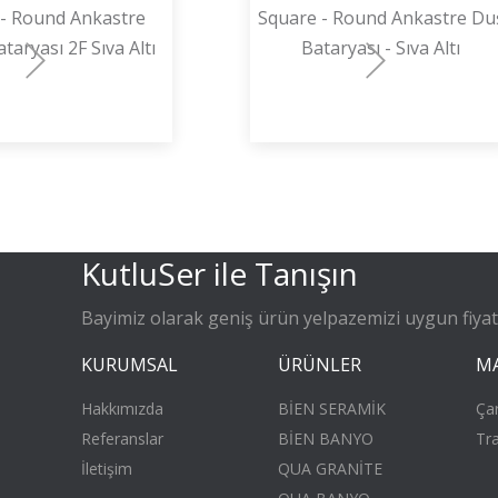
- Round Ankastre
Square - Round Ankastre Du
aryası 2F Sıva Altı
Bataryası - Sıva Altı
KutluSer ile Tanışın
Bayimiz olarak geniş ürün yelpazemizi uygun fiyatla
KURUMSAL
ÜRÜNLER
M
Hakkımızda
BİEN SERAMİK
Ça
Referanslar
BİEN BANYO
Tr
İletişim
QUA GRANİTE