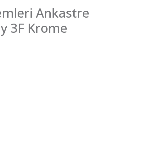
emleri Ankastre
ay 3F Krome