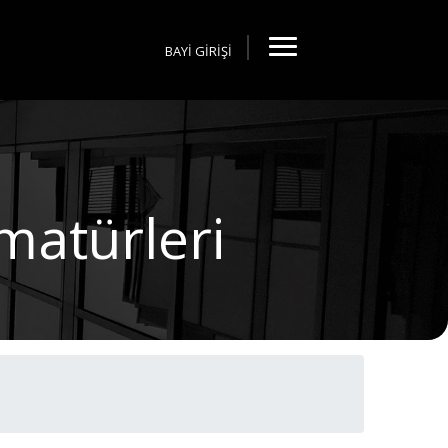
BAYİ GİRİŞİ
matürleri