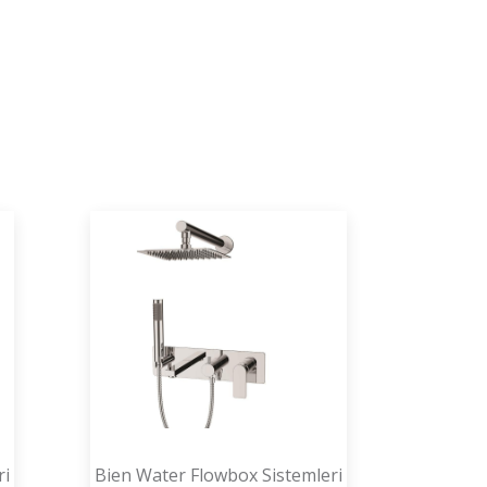
ri
Bien Water Flowbox Sistemleri
Bien W