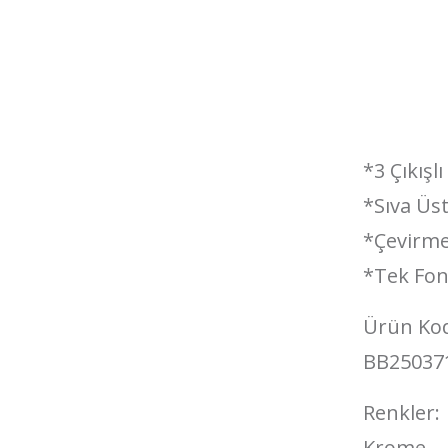
*3 Çıkışl
*Sıva Üst
*Çevirmel
*Tek Fon
Ürün Ko
BB25037
Renkler:
Krome