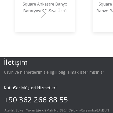
Square Ankastre Banyo
Square 
Bataryası 2F -Sıva Üstü
Banyo Bat
İletişim
Ürün ve hizmetlerimizle ilgili bilgi almak ister misiniz?
KutluSer Müşteri Hizmetleri
+90 362 266 88 55
Atatürk Bulvarı Yukarı Eğercili Mah. No. 380/1 Dikbıyık/Çarşamba/SAMSUN