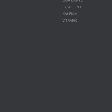
QUA BANYO
E.C.A SEREL
KALEKİM
ViTRAFiX