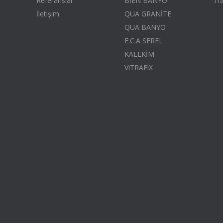
Referanslar
BİEN BANYO
Tr
İletişim
QUA GRANİTE
QUA BANYO
E.C.A SEREL
KALEKİM
ViTRAFiX