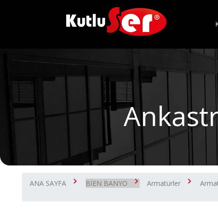
Ankastr
ANA SAYFA
BİEN BANYO
Armatürler
Armat