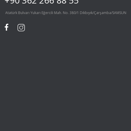
+90 362 266 88 55
Atatürk Bulvarı Yukarı Eğercili Mah. No. 380/1 Dikbıyık/Çarşamba/SAMSUN