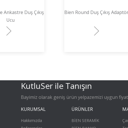
e Ankastre Duş Çıkış
Bien Round Duş Çıkış Adaptö
Ucu
KutluSer ile Tanışın
Bayimiz olarak geniş ürün yelpazemizi uygun fiyatla
KURUMSAL
ÜRÜNLER
M
Hakkımızda
BİEN SERAMİK
Ça