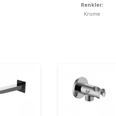
Renkler:
Krome