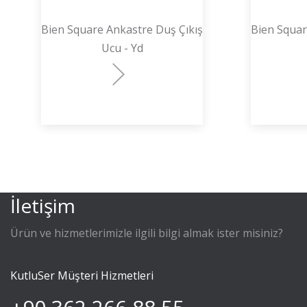
Bien Square Ankastre Duş Çıkış
Bien Squar
Ucu - Yd
İletişim
Ürün ve hizmetlerimizle ilgili bilgi almak ister misiniz?
KutluSer Müşteri Hizmetleri