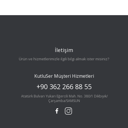
İletişim
Ürün ve hizmetlerimizle ilgili bilgi almak ister misiniz?
KutluSer Müşteri Hizmetleri
+90 362 266 88 55
Atatürk Bulvarı Yukarı Eğercili Mah. No. 380/1 Dikbıyık/
Çarşamba/SAMSUN