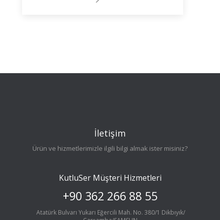
İletişim
Ürün ve hizmetlerimizle ilgili bilgi almak ister misiniz?
KutluSer Müşteri Hizmetleri
+90 362 266 88 55
Atatürk Bulvarı Yukarı Eğercili Mah. No. 380/1 Dikbıyık/