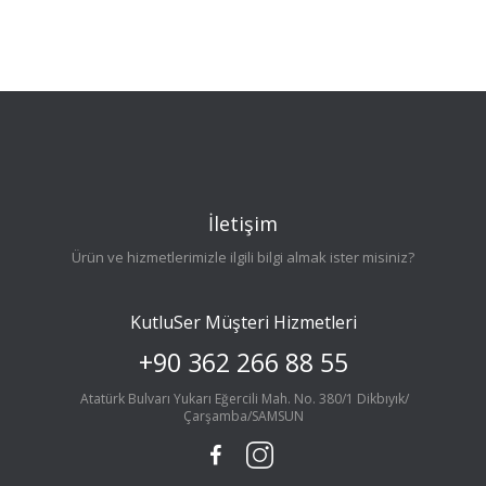
İletişim
Ürün ve hizmetlerimizle ilgili bilgi almak ister misiniz?
KutluSer Müşteri Hizmetleri
+90 362 266 88 55
Atatürk Bulvarı Yukarı Eğercili Mah. No. 380/1 Dikbıyık/
Çarşamba/SAMSUN