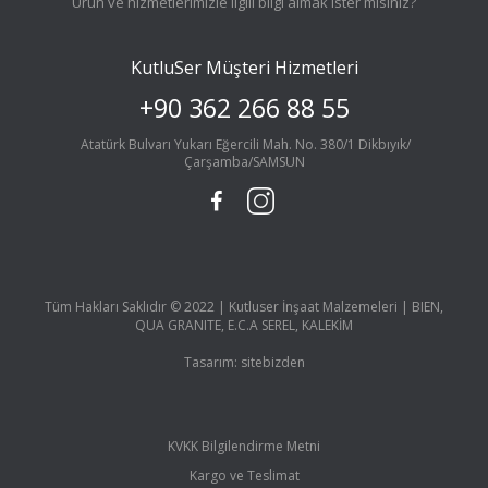
Ürün ve hizmetlerimizle ilgili bilgi almak ister misiniz?
KutluSer Müşteri Hizmetleri
+90 362 266 88 55
Atatürk Bulvarı Yukarı Eğercili Mah. No. 380/1 Dikbıyık/
Çarşamba/SAMSUN
Tüm Hakları Saklıdır © 2022 | Kutluser İnşaat Malzemeleri | BIEN,
QUA GRANITE, E.C.A SEREL, KALEKİM
Tasarım:
sitebizden
KVKK Bilgilendirme Metni
Kargo ve Teslimat