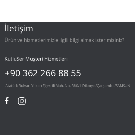
İletişim
Ürün ve hizmetlerimizle ilgili bilgi almak ister misiniz?
KutluSer Müşteri Hizmetleri
+90 362 266 88 55
Atatürk Bulvarı Yukarı Eğercili Mah. No. 380/1 Dikbıyık/Çarşamba/SAMSUN