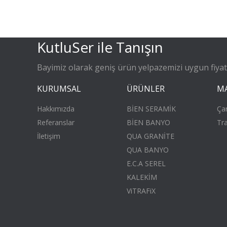
KutluSer ile Tanışın
Bayimiz olarak geniş ürün yelpazemizi uygun fiyatla
KURUMSAL
ÜRÜNLER
M
Hakkımızda
BİEN SERAMİK
Ça
Referanslar
BİEN BANYO
Tr
İletişim
QUA GRANİTE
QUA BANYO
E.C.A SEREL
KALEKİM
ViTRAFiX