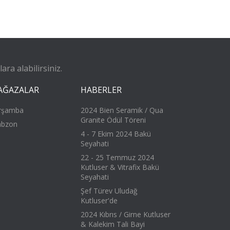
ra alabilirsiniz.
AĞAZALAR
HABERLER
rşamba
2024 Bien Seramik / Qua
Granite Ödül Töreni
abzon
4 - 7 Ekim 2024 Bakü
Seyahati
22 - 25 Temmuz 2024
Kutluser & Vitrafix Bakü
Seyahati
Şef Türev Uludağ
Kutluser'de
2024 Kıbrıs / Girne Kutluser
& Kalekim Tali Bayi