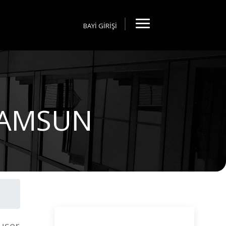
BAYİ GİRİŞİ
 SAMSUN
luser