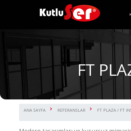
FT PLA
ANA SAYFA
REFERANSLAR
FT PLAZA / FT i
Modern tasarımları ve kusursuz mimarisiy