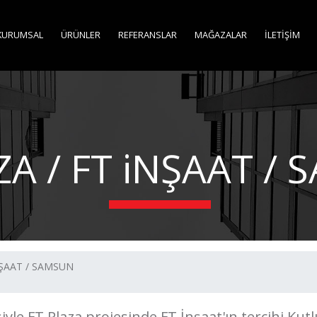
KURUMSAL
ÜRÜNLER
REFERANSLAR
MAĞAZALAR
İLETİŞİM
ZA / FT iNŞAAT /
NŞAAT / SAMSUN
le FT Plaza projesinde FT İnşaat'ın tercihi Kut